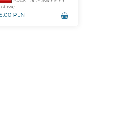
BRAK - oczekiwanie na
ostawę
5.00
PLN