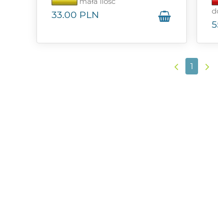
mała ilość
d
33.00
PLN
5
1