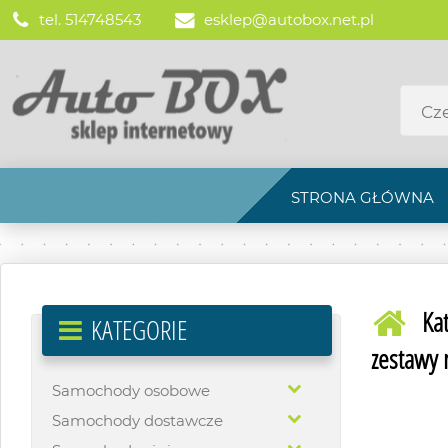
tel. 514748543
esklep@autobox.net.pl
STRONA GŁÓWNA
Ka
KATEGORIE
zestawy 
Samochody osobowe
Samochody dostawcze