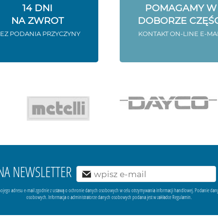
14 DNI
POMAGAMY W
NA ZWROT
DOBORZE CZĘŚC
EZ PODANIA PRZYCZYNY
KONTAKT ON-LINE E-MA
Ę NA NEWSLETTER
ojego adresu e-mail zgodnie z ustawą o ochronie danych osobowych w celu otrzymywania informacji handlowej. Podanie dan
osobowych. Informacja o administratorze danych osobowych podana jest w zakładce Regulamin.