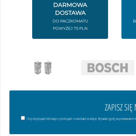
DARMOWA
DOSTAWA
DO PACZKOMATU
B
POWYŻEJ 75 PLN
ZAPISZ SI
Chcę otrzymywać informacje o promocjach i nowościach w sklepie. Wyrażam zgodę na przetwarzanie m