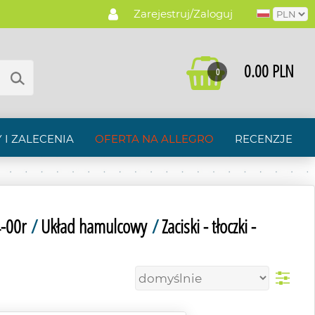
Zarejestruj/Zaloguj
0.00 PLN
0
 I ZALECENIA
OFERTA NA ALLEGRO
RECENZJE
4-00r
/
Układ hamulcowy
/
Zaciski - tłoczki -