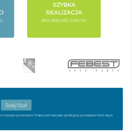
SZYBKA
I
REALIZACJA
IL
BEZ ZBĘDNEJ ZWŁOKI
ych osobowych jest dobrowolne. W każdej chwili masz prawo wycofać zgodę na przetwarzanie Twoich danych