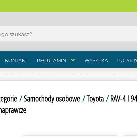
KONTAKT
REGULAMIN
WYSYŁKA
PORADY
tegorie
/
Samochody osobowe
/
Toyota
/
RAV-4 I 9
naprawcze