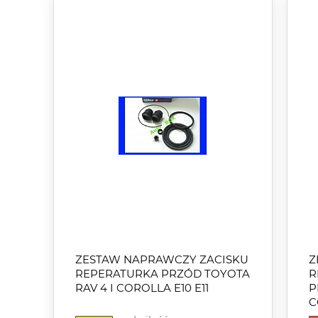
ZESTAW NAPRAWCZY ZACISKU
Z
REPERATURKA PRZÓD TOYOTA
R
RAV 4 I COROLLA E10 E11
P
C