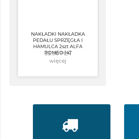
NAKŁADKI NAKŁADKA
Op
PEDAŁU SPRZĘGŁA I
wen
HAMULCA 2szt ALFA
OP
ROMEO 147
33.00 PLN
CR
więcej