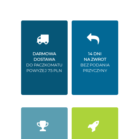
DARMOWA
14 DNI
DOSTAWA
NA ZWROT
DO PACZKOMATU
BEZ PODANIA
POWYŻEJ 75 PLN
PRZYCZYNY