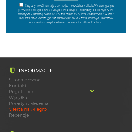
Chcę otrzymywać informacje o promocjach i nowościach w sklepie. Wyrażam zgodę na
przetwarzanie mojego adresu e-mail zgodnie z ustawą o ochronie danych osobowych w celu
otrzymywania informacji handlowej. Podanie danych osobowych jest dobrowolne. W każdej
chwili masz prawo wycofać zgodę na przetwarzanie Twoich danych osobowych. Informacja o
administratorze danych osobowych podana jest w zakładce Regulamin.
INFORMACJE
Strona główna
Kontakt
Regulamin
Wysyłka
Porady i zalecenia
Oferta na Allegro
Recenzje