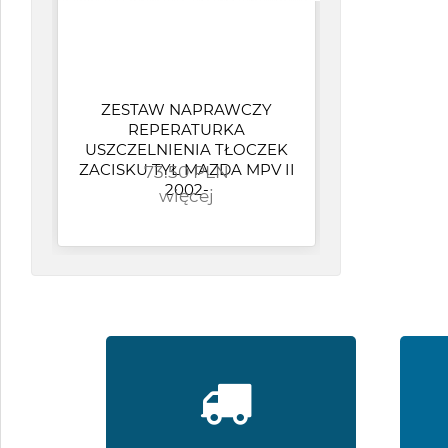
ZESTAW NAPRAWCZY
Op
REPERATURKA
wen
USZCZELNIENIA TŁOCZEK
O
ZACISKU TYŁ MAZDA MPV II
73.50 PLN
2002-
więcej