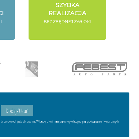
SZYBKA
I
REALIZACJA
IL
BEZ ZBĘDNEJ ZWŁOKI
ych osobowych jest dobrowolne. W każdej chwili masz prawo wycofać zgodę na przetwarzanie Twoich danych