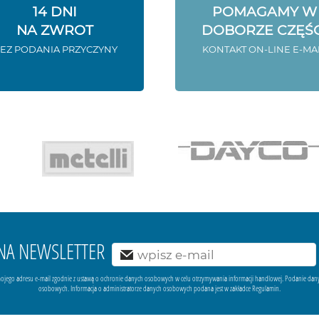
14 DNI
POMAGAMY W
NA ZWROT
DOBORZE CZĘŚC
EZ PODANIA PRZYCZYNY
KONTAKT ON-LINE E-MA
Ę NA NEWSLETTER
ojego adresu e-mail zgodnie z ustawą o ochronie danych osobowych w celu otrzymywania informacji handlowej. Podanie dan
osobowych. Informacja o administratorze danych osobowych podana jest w zakładce Regulamin.