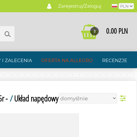
Zarejestruj/Zaloguj
0.00 PLN
0
 I ZALECENIA
OFERTA NA ALLEGRO
RECENZJE
r -
/
Układ napędowy