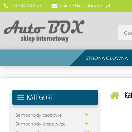
tel. 514748543
esklep@autobox.net.pl
STRONA GŁÓWNA
Ka
KATEGORIE
Samochody osobowe
Samochody dostawcze