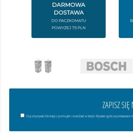
DARMOWA
DOSTAWA
DO PACZKOMATU
B
POWYŻEJ 75 PLN
ZAPISZ SI
Chcę otrzymywać informacje o promocjach i nowościach w sklepie. Wyrażam zgodę na przetwarzanie m