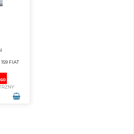
I
G
159 FIAT
TRZNY