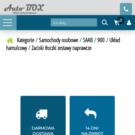
0
Kategorie
/
Samochody osobowe
/
SAAB
/
900
/
Układ
hamulcowy
/
Zaciski tłoczki zestawy naprawcze
DARMOWA
14 DNI
DOSTAWA
NA ZWROT