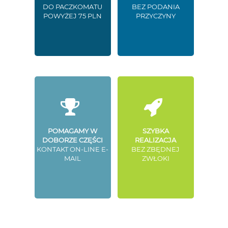
DO PACZKOMATU
BEZ PODANIA
POWYŻEJ 75 PLN
PRZYCZYNY
POMAGAMY W
SZYBKA
DOBORZE CZĘŚCI
REALIZACJA
KONTAKT ON-LINE E-
BEZ ZBĘDNEJ
MAIL
ZWŁOKI