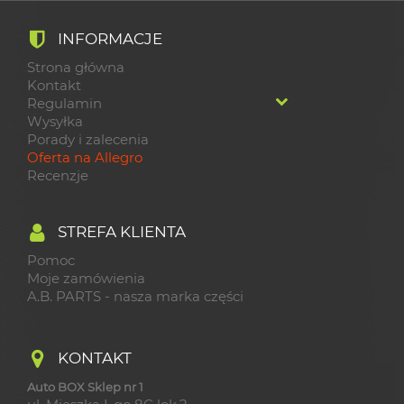
INFORMACJE
Strona główna
Kontakt
Regulamin
Wysyłka
Porady i zalecenia
Oferta na Allegro
Recenzje
STREFA KLIENTA
Pomoc
Moje zamówienia
A.B. PARTS - nasza marka części
KONTAKT
Auto BOX Sklep nr 1