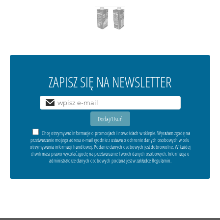
ZAPISZ SIĘ NA NEWSLETTER
Chcę otrzymywać informacje o promocjach i nowościach w sklepie. Wyrażam zgodę na
przetwarzanie mojego adresu e-mail zgodnie z ustawą o ochronie danych osobowych w celu
otrzymywania informacji handlowej. Podanie danych osobowych jest dobrowolne. W każdej
chwili masz prawo wycofać zgodę na przetwarzanie Twoich danych osobowych. Informacja o
administratorze danych osobowych podana jest w zakładce Regulamin.