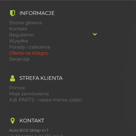
INFORMACJE
Strona główna
Kontakt
Regulamin
Wysyłka
Porady i zalecenia
Oferta na Allegro
Recenzje
STREFA KLIENTA
Pomoc
Moje zamówienia
A.B. PARTS - nasza marka części
KONTAKT
Auto BOX Sklep nr 1