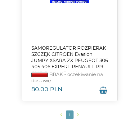
SAMOREGULATOR ROZPIERAK
SZCZĘK CITROEN Evasion
JUMPY XSARA ZX PEUGEOT 306
405 406 EXPERT RENAULT R19
CLIO Express Rapid Kangoo
BRAK - oczekiwanie na
Megane
dostawę
80.00
PLN
1