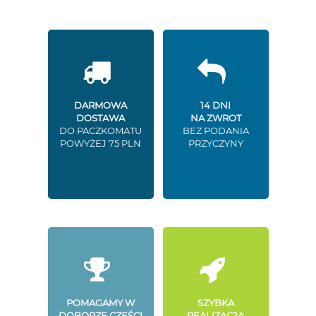
DARMOWA
14 DNI
DOSTAWA
NA ZWROT
DO PACZKOMATU
BEZ PODANIA
POWYŻEJ 75 PLN
PRZYCZYNY
POMAGAMY W
SZYBKA
DOBORZE CZĘŚCI
REALIZACJA