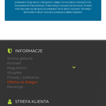
przetwarzanie mojego adresu e-mail zgodnie z ustawą o ochronie danych osobowych w celu
otrzymywania informacji handlowej. Podanie danych osobowych jest dobrowolne. W każdej
chwili masz prawo wycofać zgodę na przetwarzanie Twoich danych osobowych. Informacja o
administratorze danych osobowych podana jest w zakładce Regulamin.
INFORMACJE
Strona główna
Kontakt
Regulamin
Wysyłka
Porady i zalecenia
Oferta na Allegro
Recenzje
STREFA KLIENTA