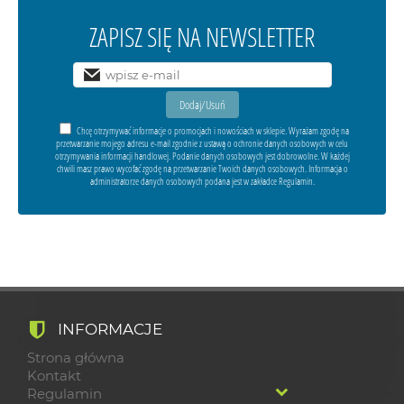
ZAPISZ SIĘ NA NEWSLETTER
Chcę otrzymywać informacje o promocjach i nowościach w sklepie. Wyrażam zgodę na
przetwarzanie mojego adresu e-mail zgodnie z ustawą o ochronie danych osobowych w celu
otrzymywania informacji handlowej. Podanie danych osobowych jest dobrowolne. W każdej
chwili masz prawo wycofać zgodę na przetwarzanie Twoich danych osobowych. Informacja o
administratorze danych osobowych podana jest w zakładce Regulamin.
INFORMACJE
Strona główna
Kontakt
Regulamin