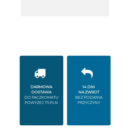
DARMOWA
14 DNI
DOSTAWA
NA ZWROT
DO PACZKOMATU
BEZ PODANIA
POWYŻEJ 75 PLN
PRZYCZYNY