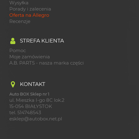
Wysyłka
Porady i zalecenia
Oferta na Allegro
Recenzje
STREFA KLIENTA
Pomoc
Moje zamówienia
A.B. PARTS - nasza marka części
KONTAKT
Auto BOX Sklep nr 1
ul. Mieszka I-go 8C lok.2
15-054 BIAŁYSTOK
tel. 514748543
esklep@autobox.net.pl