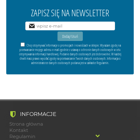
ZAPISZ SIĘ NA NEWSLETTER
Chcę otrzymywać informacje o promocjach i nowościach w sklepie. Wyrażam zgodę na
przetwarzanie mojego adresu e-mail zgodnie z ustawą o ochronie danych osobowych w celu
otrzymywania informacji handlowej. Podanie danych osobowych jest dobrowolne. W każdej
chwili masz prawo wycofać zgodę na przetwarzanie Twoich danych osobowych. Informacja o
administratorze danych osobowych podana jest w zakładce Regulamin.
INFORMACJE
Strona główna
Kontakt
Regulamin