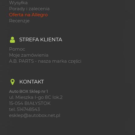
Wysyłka
Porady i zalecenia
Oferta na Allegro
Recenzje
STREFA KLIENTA
Pomoc
Moje zamówienia
A.B. PARTS - nasza marka części
KONTAKT
Auto BOX Sklep nr 1
ul. Mieszka I-go 8C lok.2
15-054 BIAŁYSTOK
tel. 514748543
esklep@autobox.net.pl