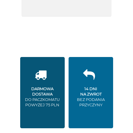
DARMOWA
14 DNI
DOSTAWA
NA ZWROT
DO PACZKOMATU
BEZ PODANIA
POWYŻEJ 75 PLN
PRZYCZYNY