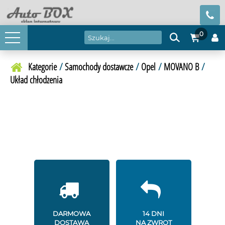
0
Kategorie
/
Samochody dostawcze
/
Opel
/
MOVANO B
/
Układ chłodzenia
DARMOWA
14 DNI
DOSTAWA
NA ZWROT