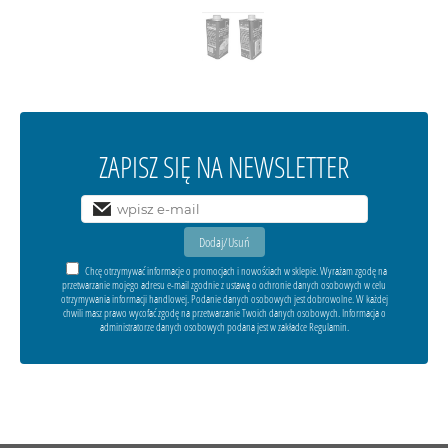
ZAPISZ SIĘ NA NEWSLETTER
Chcę otrzymywać informacje o promocjach i nowościach w sklepie. Wyrażam zgodę na
przetwarzanie mojego adresu e-mail zgodnie z ustawą o ochronie danych osobowych w celu
otrzymywania informacji handlowej. Podanie danych osobowych jest dobrowolne. W każdej
chwili masz prawo wycofać zgodę na przetwarzanie Twoich danych osobowych. Informacja o
administratorze danych osobowych podana jest w zakładce Regulamin.