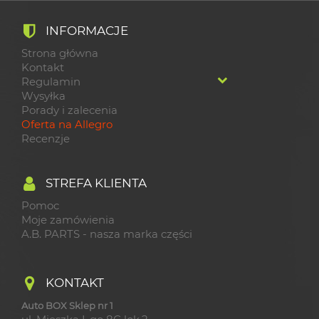
INFORMACJE
Strona główna
Kontakt
Regulamin
Wysyłka
Porady i zalecenia
Oferta na Allegro
Recenzje
STREFA KLIENTA
Pomoc
Moje zamówienia
A.B. PARTS - nasza marka części
KONTAKT
Auto BOX Sklep nr 1