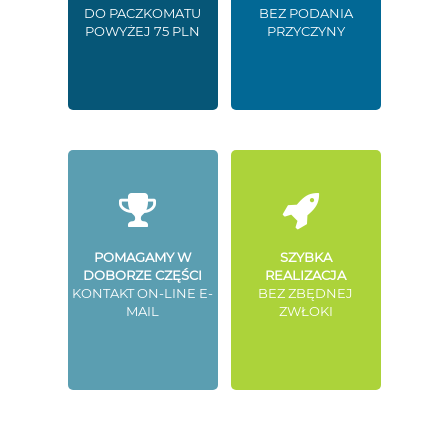
DO PACZKOMATU
BEZ PODANIA
POWYŻEJ 75 PLN
PRZYCZYNY
POMAGAMY W
SZYBKA
DOBORZE CZĘŚCI
REALIZACJA
KONTAKT ON-LINE E-
BEZ ZBĘDNEJ
MAIL
ZWŁOKI