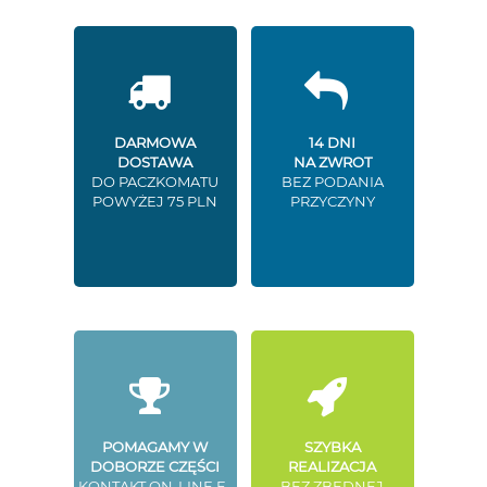
DARMOWA
14 DNI
DOSTAWA
NA ZWROT
DO PACZKOMATU
BEZ PODANIA
POWYŻEJ 75 PLN
PRZYCZYNY
POMAGAMY W
SZYBKA
DOBORZE CZĘŚCI
REALIZACJA
KONTAKT ON-LINE E-
BEZ ZBĘDNEJ