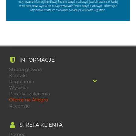
otrzymywania informacji handlowej. Podanie danych osobowych jest dobrowolne. W każdej
chwili masz prawo wycofać zgodę na przetwarzanie Twoich danych osobowych. Informacja o
administratorze danych osobowych podana jest w zakładce Regulamin.
INFORMACJE
Strona główna
Kontakt
Regulamin
Wysyłka
Porady i zalecenia
Oferta na Allegro
Recenzje
STREFA KLIENTA
Pomoc