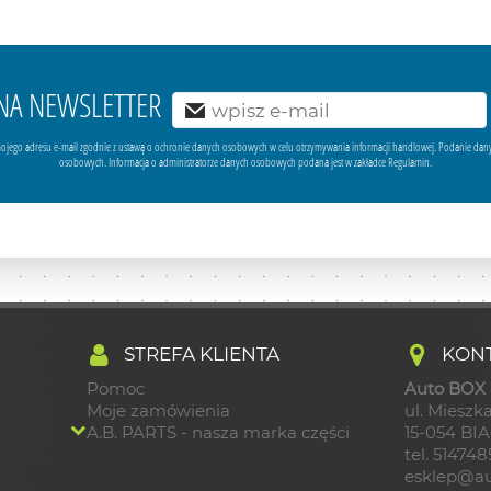
Ę NA NEWSLETTER
ojego adresu e-mail zgodnie z ustawą o ochronie danych osobowych w celu otrzymywania informacji handlowej. Podanie dan
osobowych. Informacja o administratorze danych osobowych podana jest w zakładce Regulamin.
STREFA KLIENTA
KONT
Pomoc
Auto BOX S
Moje zamówienia
ul. Mieszka
A.B. PARTS - nasza marka części
15-054 BI
tel. 51474
esklep@au