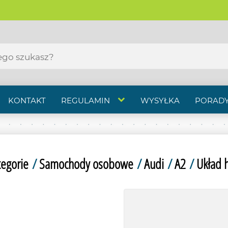
KONTAKT
REGULAMIN
WYSYŁKA
PORADY
tegorie
/
Samochody osobowe
/
Audi
/
A2
/
Układ 