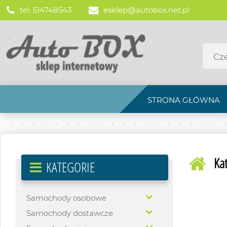
tel. 514748543
esklep@autobox.net.pl
STRONA GŁÓWNA
Ka
KATEGORIE
Samochody osobowe
Samochody dostawcze