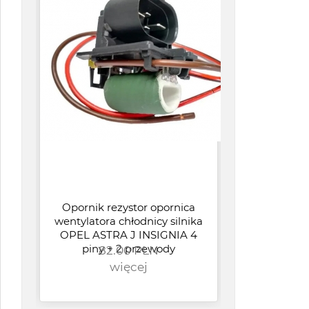
Opornik rezystor opornica
wentylatora chłodnicy silnika
OPEL ASTRA J INSIGNIA 4
piny + 2 przewody
82.00 PLN
PUN
więcej