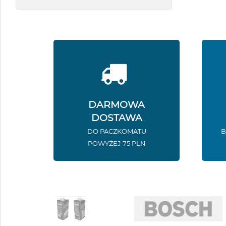
DARMOWA
DOSTAWA
DO PACZKOMATU
B
POWYŻEJ 75 PLN