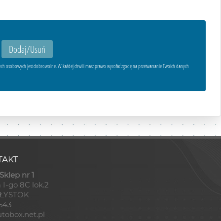
ych osobowych jest dobrowolne. W każdej chwili masz prawo wycofać zgodę na przetwarzanie Twoich danych
AKT
klep nr 1
 I-go 8C lok.2
AŁYSTOK
8543
tobox.net.pl