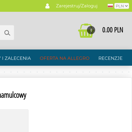
Zarejestruj/Zaloguj
0.00 PLN
0
 I ZALECENIA
OFERTA NA ALLEGRO
RECENZJE
hamulcowy