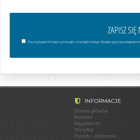
ZAPISZ SI
Chcę otrzymywać informacje o promocjach i nowościach w sklepie. Wyrażam zgodę na przetwarzanie m
INFORMACJE
Strona główna
Kontakt
Regulamin
Wysyłka
Porady i zalecenia