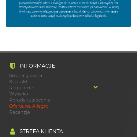
przetwarzanie mojego adresu e-mail zgodnie z ustawą o ochronie danych osobowych w celu
otrzymywania informacji handlowej. Podanie danych osobowych jest dobrowolne. W każdej
chwili masz prawo wycofać zgodę na przetwarzanie Twoich danych osobowych. Informacja o
administratorze danych osobowych podana jest w zakładce Regulamin.
INFORMACJE
Strona główna
Kontakt
Regulamin
Wysyłka
Porady i zalecenia
Oferta na Allegro
Recenzje
STREFA KLIENTA