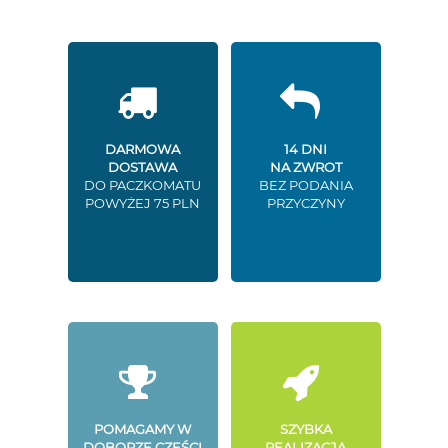
DARMOWA
14 DNI
DOSTAWA
NA ZWROT
DO PACZKOMATU
BEZ PODANIA
POWYŻEJ 75 PLN
PRZYCZYNY
POMAGAMY W
SZYBKA
DOBORZE CZĘŚCI
REALIZACJA