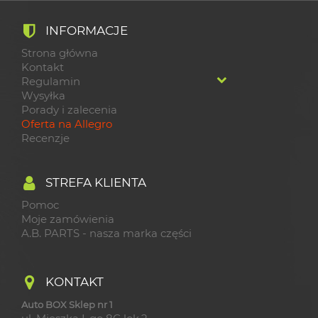
INFORMACJE
Strona główna
Kontakt
Regulamin
Wysyłka
Porady i zalecenia
Oferta na Allegro
Recenzje
STREFA KLIENTA
Pomoc
Moje zamówienia
A.B. PARTS - nasza marka części
KONTAKT
Auto BOX Sklep nr 1