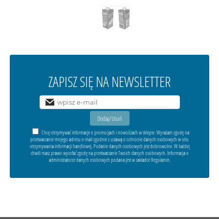
ZAPISZ SIĘ NA NEWSLETTER
Chcę otrzymywać informacje o promocjach i nowościach w sklepie. Wyrażam zgodę na
przetwarzanie mojego adresu e-mail zgodnie z ustawą o ochronie danych osobowych w celu
otrzymywania informacji handlowej. Podanie danych osobowych jest dobrowolne. W każdej
chwili masz prawo wycofać zgodę na przetwarzanie Twoich danych osobowych. Informacja o
administratorze danych osobowych podana jest w zakładce Regulamin.