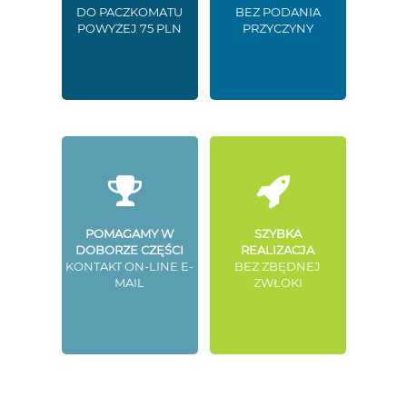
DO PACZKOMATU
BEZ PODANIA
POWYŻEJ 75 PLN
PRZYCZYNY
POMAGAMY W
SZYBKA
DOBORZE CZĘŚCI
REALIZACJA
KONTAKT ON-LINE E-
BEZ ZBĘDNEJ
MAIL
ZWŁOKI