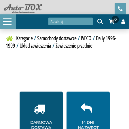
0
Kategorie
/
Samochody dostawcze
/
IVECO
/
Daily 1996-
1999
/
Układ zawieszenia
/
Zawieszenie przednie
DARMOWA
14 DNI
DOSTAWA
NA ZWROT