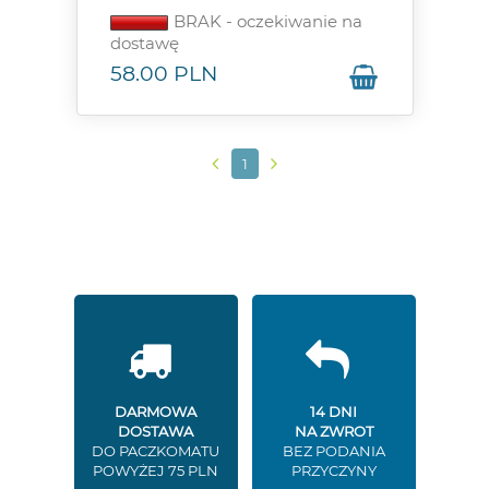
BRAK - oczekiwanie na
dostawę
58.00
PLN
1
DARMOWA
14 DNI
DOSTAWA
NA ZWROT
DO PACZKOMATU
BEZ PODANIA
POWYŻEJ 75 PLN
PRZYCZYNY