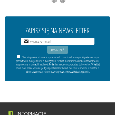
ZAPISZ SIĘ NA NEWSLETTER
Chcę otrzymywać informacje o promocjach i nowościach w sklepie. Wyrażam zgodę na
przetwarzanie mojego adresu e-mail zgodnie z ustawą o ochronie danych osobowych w celu
otrzymywania informacji handlowej. Podanie danych osobowych jest dobrowolne. W każdej
chwili masz prawo wycofać zgodę na przetwarzanie Twoich danych osobowych. Informacja o
administratorze danych osobowych podana jest w zakładce Regulamin.
INFORMACJE