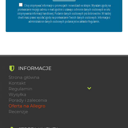
Chcę otrzymywać informacje o promocjach i nowościach w sklepie. Wyrażam zgodę na
przetwarzanie mojego adresu e-mail zgodnie z ustawą o ochronie danych osobowych w celu
otrzymywania informacji handlowej. Podanie danych osobowych jest dobrowolne. W każdej
chwili masz prawo wycofać zgodę na przetwarzanie Twoich danych osobowych. Informacja o
administratorze danych osobowych podana jest w zakładce Regulamin.
INFORMACJE
Strona główna
Kontakt
Regulamin
Wysyłka
Porady i zalecenia
Oferta na Allegro
Recenzje