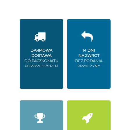
DARMOWA
14 DNI
DOSTAWA
NA ZWROT
DO PACZKOMATU
BEZ PODANIA
POWYŻEJ 75 PLN
PRZYCZYNY