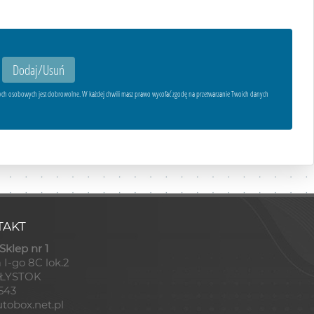
ych osobowych jest dobrowolne. W każdej chwili masz prawo wycofać zgodę na przetwarzanie Twoich danych
AKT
klep nr 1
 I-go 8C lok.2
AŁYSTOK
8543
tobox.net.pl