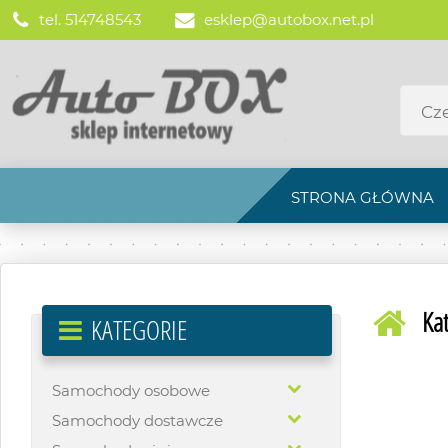
tel. 514748543
esklep@autobox.net.pl
STRONA GŁÓWNA
Ka
KATEGORIE
Samochody osobowe
Samochody dostawcze