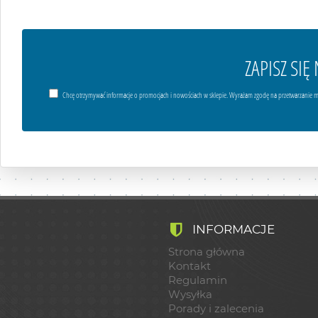
ZAPISZ SI
Chcę otrzymywać informacje o promocjach i nowościach w sklepie. Wyrażam zgodę na przetwarzanie m
INFORMACJE
Strona główna
Kontakt
Regulamin
Wysyłka
Porady i zalecenia