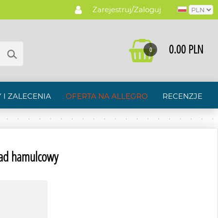
Zarejestruj/Zaloguj
0.00 PLN
0
 I ZALECENIA
OFERTA NA ALLEGRO
RECENZJE
ad hamulcowy