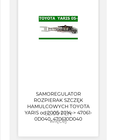
SAMOREGULATOR
ROZPIERAK SZCZĘK
HAMULCOWYCH TOYOTA
HAM
YARIS od 2005-2014-> 47061-
82.00 PLN
J (
0D040, 470610D040
więcej