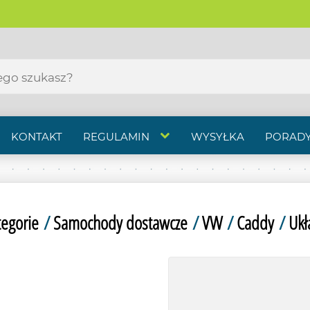
KONTAKT
REGULAMIN
WYSYŁKA
PORADY
tegorie
/
Samochody dostawcze
/
VW
/
Caddy
/
Ukł