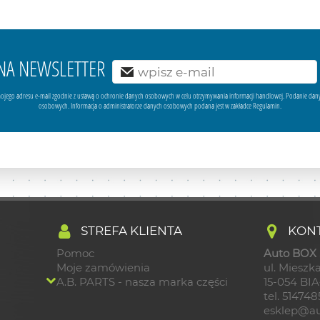
Ę NA NEWSLETTER
ojego adresu e-mail zgodnie z ustawą o ochronie danych osobowych w celu otrzymywania informacji handlowej. Podanie dan
osobowych. Informacja o administratorze danych osobowych podana jest w zakładce Regulamin.
STREFA KLIENTA
KONT
Pomoc
Auto BOX S
Moje zamówienia
ul. Mieszka
A.B. PARTS - nasza marka części
15-054 BI
tel. 51474
esklep@au