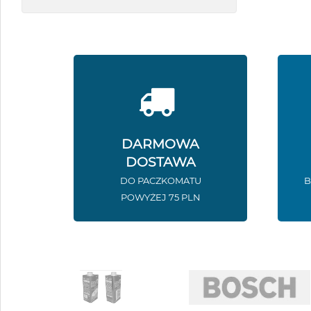
DARMOWA
DOSTAWA
DO PACZKOMATU
B
POWYŻEJ 75 PLN