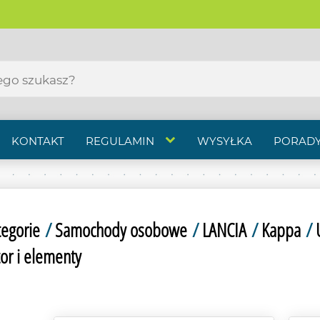
KONTAKT
REGULAMIN
WYSYŁKA
PORADY
tegorie
/
Samochody osobowe
/
LANCIA
/
Kappa
/
tor i elementy