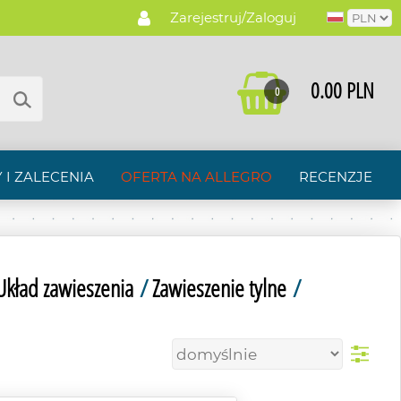
Zarejestruj/Zaloguj
0.00 PLN
0
 I ZALECENIA
OFERTA NA ALLEGRO
RECENZJE
Układ zawieszenia
/
Zawieszenie tylne
/