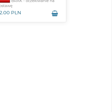
BRAK - oczekiwanie na
ostawę
2.00
PLN