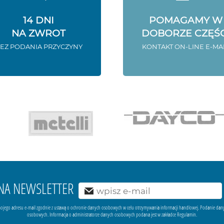
14 DNI
POMAGAMY W
NA ZWROT
DOBORZE CZĘŚC
EZ PODANIA PRZYCZYNY
KONTAKT ON-LINE E-MA
Ę NA NEWSLETTER
ojego adresu e-mail zgodnie z ustawą o ochronie danych osobowych w celu otrzymywania informacji handlowej. Podanie dan
osobowych. Informacja o administratorze danych osobowych podana jest w zakładce Regulamin.