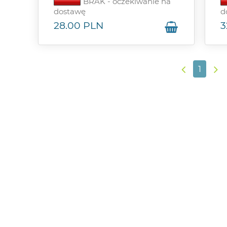
BRAK - oczekiwanie na
dostawę
d
28.00
PLN
3
1