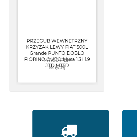
PRZEGUB WEWNETRZNY
KRZYŻAK LEWY FIAT 500L
Grande PUNTO DOBLO
FIORINO QUBO Musa 1.3 i 1.9
147.00 PLN
U
JTD MJTD
CI
więcej