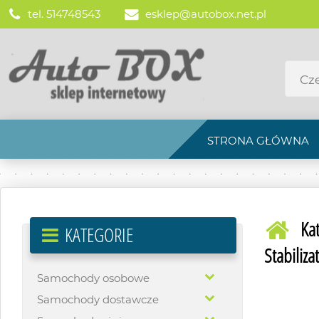
tel. 514748543
esklep@autobox.net.pl
STRONA GŁÓWNA
Ka
KATEGORIE
Stabiliza
Samochody osobowe
Samochody dostawcze