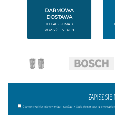
DARMOWA
DOSTAWA
DO PACZKOMATU
B
POWYŻEJ 75 PLN
ZAPISZ SI
Chcę otrzymywać informacje o promocjach i nowościach w sklepie. Wyrażam zgodę na przetwarzanie m