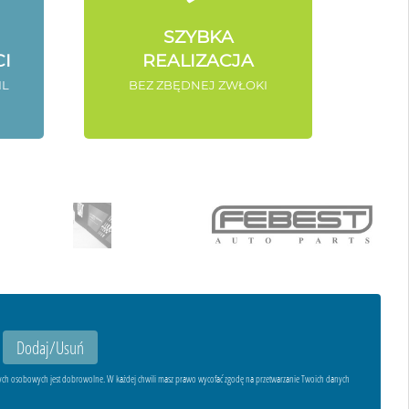
SZYBKA
I
REALIZACJA
IL
BEZ ZBĘDNEJ ZWŁOKI
ych osobowych jest dobrowolne. W każdej chwili masz prawo wycofać zgodę na przetwarzanie Twoich danych