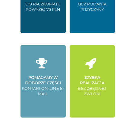
DO PACZKOMATU
BEZ PODANIA
POWYŻEJ 75 PLN
PRZYCZYNY
POMAGAMY W
SZYBKA
DOBORZE CZĘŚCI
REALIZACJA
KONTAKT ON-LINE E-
BEZ ZBĘDNEJ
MAIL
ZWŁOKI