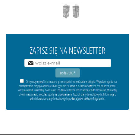
ZAPISZ SIĘ NA NEWSLETTER
Chcę otrzymywać informacje o promocjach i nowościach w sklepie. Wyrażam zgodę na
przetwarzanie mojego adresu e-mail zgodnie z ustawą o ochronie danych osobowych w celu
otrzymywania informacji handlowej. Podanie danych osobowych jest dobrowolne. W każdej
chwili masz prawo wycofać zgodę na przetwarzanie Twoich danych osobowych. Informacja o
administratorze danych osobowych podana jest w zakładce Regulamin.