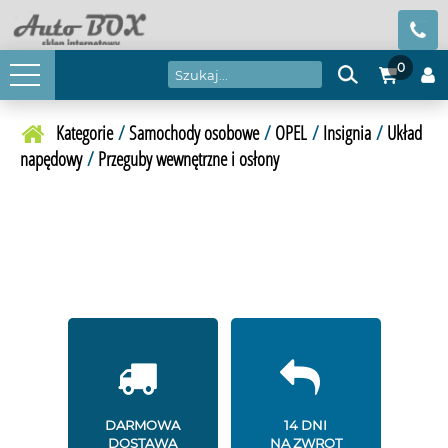
0
Kategorie
/
Samochody osobowe
/
OPEL
/
Insignia
/
Układ
napędowy
/
Przeguby wewnętrzne i osłony
DARMOWA
14 DNI
DOSTAWA
NA ZWROT