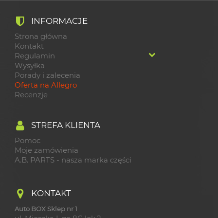
INFORMACJE
Strona główna
Kontakt
Regulamin
Wysyłka
Porady i zalecenia
Oferta na Allegro
Recenzje
STREFA KLIENTA
Pomoc
Moje zamówienia
A.B. PARTS - nasza marka części
KONTAKT
Auto BOX Sklep nr 1