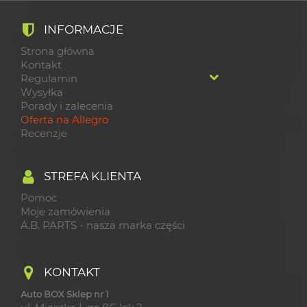
INFORMACJE
Strona główna
Kontakt
Regulamin
Wysyłka
Porady i zalecenia
Oferta na Allegro
Recenzje
STREFA KLIENTA
Pomoc
Moje zamówienia
A.B. PARTS - nasza marka części
KONTAKT
Auto BOX Sklep nr 1