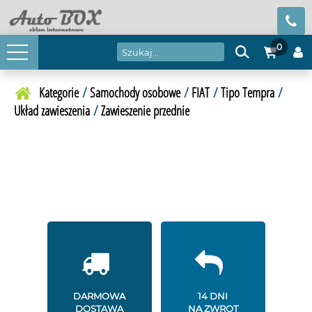
0
Kategorie
/
Samochody osobowe
/
FIAT
/
Tipo Tempra
/
Układ zawieszenia
/
Zawieszenie przednie
DARMOWA
14 DNI
DOSTAWA
NA ZWROT