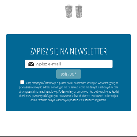
ZAPISZ SIĘ NA NEWSLETTER
Chcę otrzymywać informacje o promocjach i nowościach w sklepie. Wyrażam zgodę na
przetwarzanie mojego adresu e-mail zgodnie z ustawą o ochronie danych osobowych w celu
otrzymywania informacji handlowej. Podanie danych osobowych jest dobrowolne. W każdej
chwili masz prawo wycofać zgodę na przetwarzanie Twoich danych osobowych. Informacja o
administratorze danych osobowych podana jest w zakładce Regulamin.