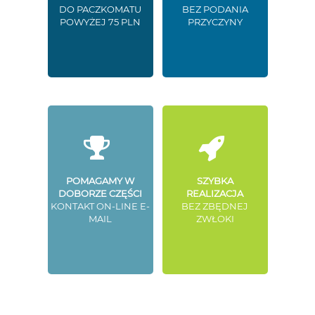
DO PACZKOMATU
BEZ PODANIA
POWYŻEJ 75 PLN
PRZYCZYNY
POMAGAMY W
SZYBKA
DOBORZE CZĘŚCI
REALIZACJA
KONTAKT ON-LINE E-
BEZ ZBĘDNEJ
MAIL
ZWŁOKI