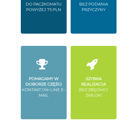
DO PACZKOMATU
BEZ PODANIA
POWYŻEJ 75 PLN
PRZYCZYNY
POMAGAMY W
SZYBKA
DOBORZE CZĘŚCI
REALIZACJA
KONTAKT ON-LINE E-
BEZ ZBĘDNEJ
MAIL
ZWŁOKI