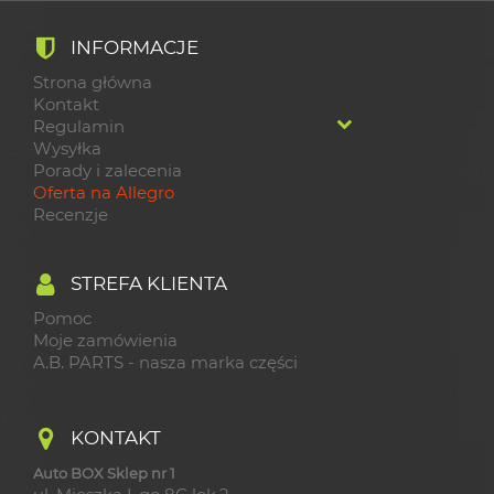
INFORMACJE
Strona główna
Kontakt
Regulamin
Wysyłka
Porady i zalecenia
Oferta na Allegro
Recenzje
STREFA KLIENTA
Pomoc
Moje zamówienia
A.B. PARTS - nasza marka części
KONTAKT
Auto BOX Sklep nr 1