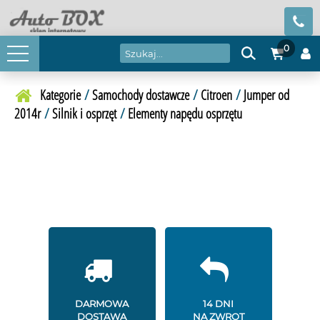
0
Kategorie
/
Samochody dostawcze
/
Citroen
/
Jumper od
2014r
/
Silnik i osprzęt
/
Elementy napędu osprzętu
DARMOWA
14 DNI
DOSTAWA
NA ZWROT