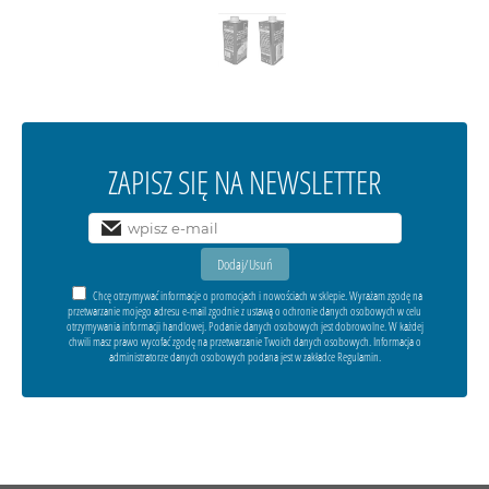
ZAPISZ SIĘ NA NEWSLETTER
Chcę otrzymywać informacje o promocjach i nowościach w sklepie. Wyrażam zgodę na
przetwarzanie mojego adresu e-mail zgodnie z ustawą o ochronie danych osobowych w celu
otrzymywania informacji handlowej. Podanie danych osobowych jest dobrowolne. W każdej
chwili masz prawo wycofać zgodę na przetwarzanie Twoich danych osobowych. Informacja o
administratorze danych osobowych podana jest w zakładce Regulamin.