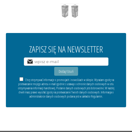
ZAPISZ SIĘ NA NEWSLETTER
Chcę otrzymywać informacje o promocjach i nowościach w sklepie. Wyrażam zgodę na
przetwarzanie mojego adresu e-mail zgodnie z ustawą o ochronie danych osobowych w celu
otrzymywania informacji handlowej. Podanie danych osobowych jest dobrowolne. W każdej
chwili masz prawo wycofać zgodę na przetwarzanie Twoich danych osobowych. Informacja o
administratorze danych osobowych podana jest w zakładce Regulamin.