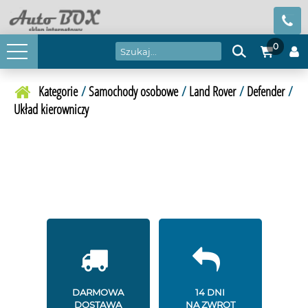
0
Kategorie
/
Samochody osobowe
/
Land Rover
/
Defender
/
Układ kierowniczy
DARMOWA
14 DNI
DOSTAWA
NA ZWROT