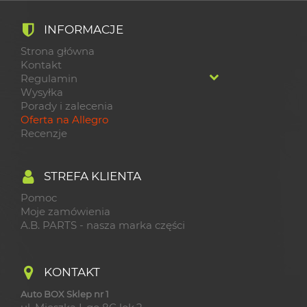
INFORMACJE
Strona główna
Kontakt
Regulamin
Wysyłka
Porady i zalecenia
Oferta na Allegro
Recenzje
STREFA KLIENTA
Pomoc
Moje zamówienia
A.B. PARTS - nasza marka części
KONTAKT
Auto BOX Sklep nr 1