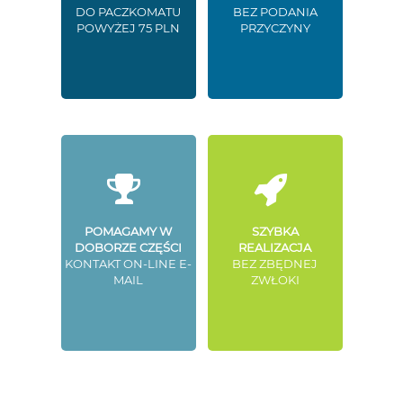
DO PACZKOMATU
BEZ PODANIA
POWYŻEJ 75 PLN
PRZYCZYNY
POMAGAMY W
SZYBKA
DOBORZE CZĘŚCI
REALIZACJA
KONTAKT ON-LINE E-
BEZ ZBĘDNEJ
MAIL
ZWŁOKI