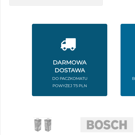
DARMOWA
DOSTAWA
DO PACZKOMATU
B
POWYŻEJ 75 PLN