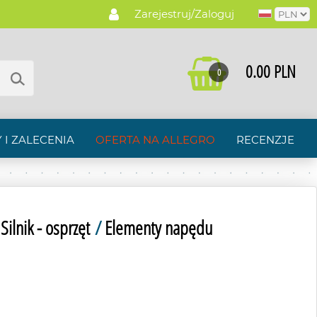
Zarejestruj/Zaloguj
0.00 PLN
0
 I ZALECENIA
OFERTA NA ALLEGRO
RECENZJE
/
Silnik - osprzęt
/
Elementy napędu