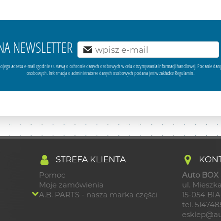
Ę NA NEWSLETTER
ojego adresu e-mail zgodnie z ustawą o ochronie danych osobowych w celu otrzymywania informacji handlowej. Podanie dan
osobowych. Informacja o administratorze danych osobowych podana jest w zakładce Regulamin.
STREFA KLIENTA
KONT
Pomoc
Auto BOX S
Moje zamówienia
ul. Mieszka
A.B. PARTS - nasza marka części
15-054 BI
tel. 51474
esklep@au