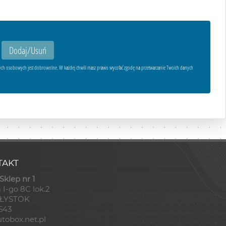
ych osobowych jest dobrowolne. W każdej chwili masz prawo wycofać zgodę na przetwarzanie Twoich danych
AKT
klep nr 1
 I-go 8C lok.2
AŁYSTOK
8543
tobox.net.pl