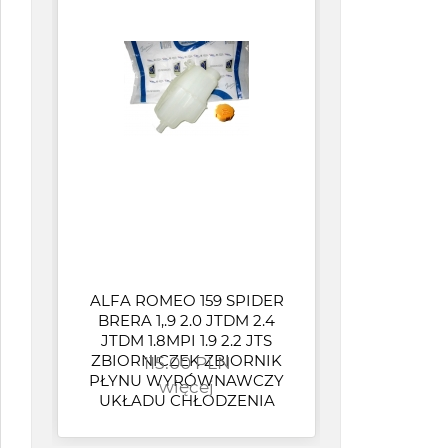
ALFA ROMEO 159 SPIDER
Op
BRERA 1,.9 2.0 JTDM 2.4
wen
JTDM 1.8MPI 1.9 2.2 JTS
OP
ZBIORNICZEK ZBIORNIK
115.00 PLN
CR
PŁYNU WYRÓWNAWCZY
więcej
UKŁADU CHŁODZENIA