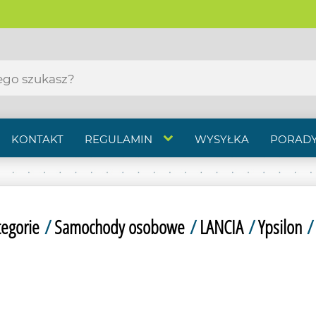
KONTAKT
REGULAMIN
WYSYŁKA
PORADY
tegorie
/
Samochody osobowe
/
LANCIA
/
Ypsilon