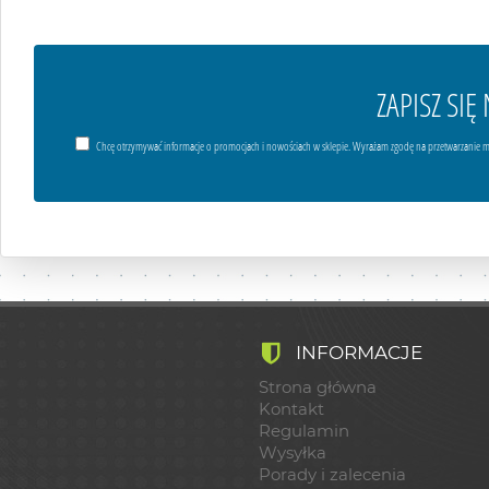
ZAPISZ SI
Chcę otrzymywać informacje o promocjach i nowościach w sklepie. Wyrażam zgodę na przetwarzanie m
INFORMACJE
Strona główna
Kontakt
Regulamin
Wysyłka
Porady i zalecenia