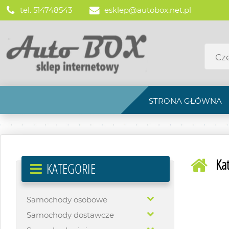
tel. 514748543
esklep@autobox.net.pl
STRONA GŁÓWNA
Ka
KATEGORIE
Samochody osobowe
Samochody dostawcze