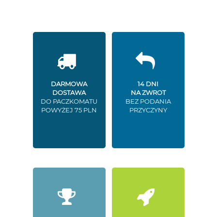
DARMOWA
14 DNI
DOSTAWA
NA ZWROT
DO PACZKOMATU
BEZ PODANIA
POWYŻEJ 75 PLN
PRZYCZYNY