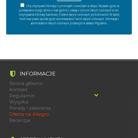
Chcę otrzymywać informacje o promocjach i nowościach w sklepie. Wyrażam zgodę na
przetwarzanie mojego adresu e-mail zgodnie z ustawą o ochronie danych osobowych w celu
otrzymywania informacji handlowej. Podanie danych osobowych jest dobrowolne. W każdej
chwili masz prawo wycofać zgodę na przetwarzanie Twoich danych osobowych. Informacja o
administratorze danych osobowych podana jest w zakładce Regulamin.
INFORMACJE
Strona główna
Kontakt
Regulamin
Wysyłka
Porady i zalecenia
Oferta na Allegro
Recenzje