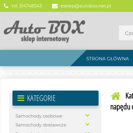
tel. 514748543
esklep@autobox.net.pl
STRONA GŁÓWNA
Ka
KATEGORIE
napędu 
Samochody osobowe
Samochody dostawcze