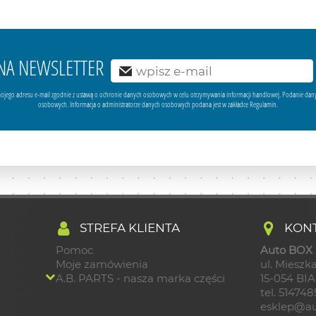
Ę NA NEWSLETTER
ojego adresu e-mail zgodnie z ustawą o ochronie danych osobowych w celu otrzymywania informacji handlowej. Podanie dan
osobowych. Informacja o administratorze danych osobowych podana jest w zakładce Regulamin.
STREFA KLIENTA
KONT
Pomoc
Auto BOX S
Moje zamówienia
ul. Mieszka
A.B. PARTS - nasza marka części
15-054 BI
tel. 51474
esklep@au