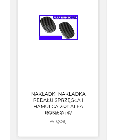
NAKŁADKI NAKŁADKA
Op
PEDAŁU SPRZĘGŁA I
wen
HAMULCA 2szt ALFA
OP
ROMEO 147
33.00 PLN
więcej