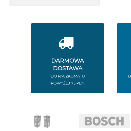
DARMOWA
DOSTAWA
DO PACZKOMATU
B
POWYŻEJ 75 PLN