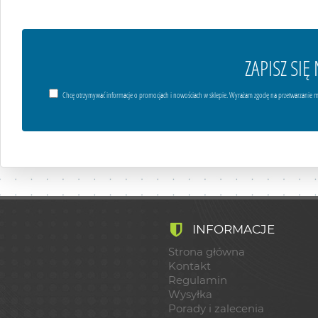
ZAPISZ SI
Chcę otrzymywać informacje o promocjach i nowościach w sklepie. Wyrażam zgodę na przetwarzanie m
INFORMACJE
Strona główna
Kontakt
Regulamin
Wysyłka
Porady i zalecenia