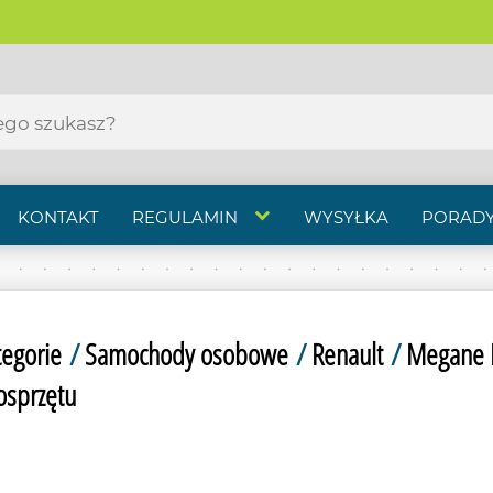
KONTAKT
REGULAMIN
WYSYŁKA
PORADY
tegorie
/
Samochody osobowe
/
Renault
/
Megane 
osprzętu