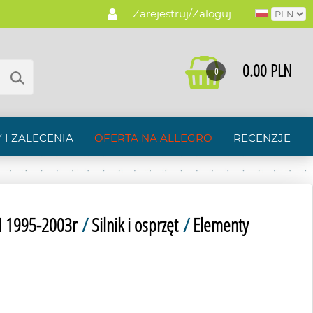
Zarejestruj/Zaloguj
0.00 PLN
0
 I ZALECENIA
OFERTA NA ALLEGRO
RECENZJE
I 1995-2003r
/
Silnik i osprzęt
/
Elementy