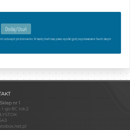
ych osobowych jest dobrowolne. W każdej chwili masz prawo wycofać zgodę na przetwarzanie Twoich danych
AKT
klep nr 1
 I-go 8C lok.2
AŁYSTOK
8543
tobox.net.pl