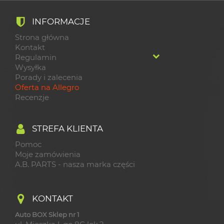
INFORMACJE
Strona główna
Kontakt
Regulamin
Wysyłka
Porady i zalecenia
Oferta na Allegro
Recenzje
STREFA KLIENTA
Pomoc
Moje zamówienia
A.B. PARTS - nasza marka części
KONTAKT
Auto BOX Sklep nr 1