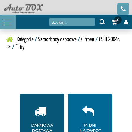
0
Kategorie
/
Samochody osobowe
/
Citroen
/
C5 II 2004r.
=>
/
Filtry
DARMOWA
14 DNI
DOSTAWA
NA ZWROT