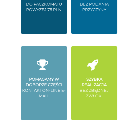
DO PACZKOMATU
BEZ PODANIA
POWYŻEJ 75 PLN
PRZYCZYNY
POMAGAMY W
SZYBKA
DOBORZE CZĘŚCI
REALIZACJA
KONTAKT ON-LINE E-
BEZ ZBĘDNEJ
MAIL
ZWŁOKI