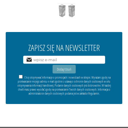
ZAPISZ SIĘ NA NEWSLETTER
Chcę otrzymywać informacje o promocjach i nowościach w sklepie. Wyrażam zgodę na
przetwarzanie mojego adresu e-mail zgodnie z ustawą o ochronie danych osobowych w celu
otrzymywania informacji handlowej. Podanie danych osobowych jest dobrowolne. W każdej
chwili masz prawo wycofać zgodę na przetwarzanie Twoich danych osobowych. Informacja o
administratorze danych osobowych podana jest w zakładce Regulamin.