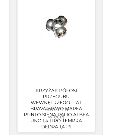
KRZYŻAK PÓŁOSI
PRZEGUBU
WEWNĘTRZEGO FIAT
BRAVA BRAVO MAREA
19.00 PLN
PUNTO SIENA PALIO ALBEA
więcej
UNO 1,4 TIPO TEMPRA
DEDRA 1,4 1,6