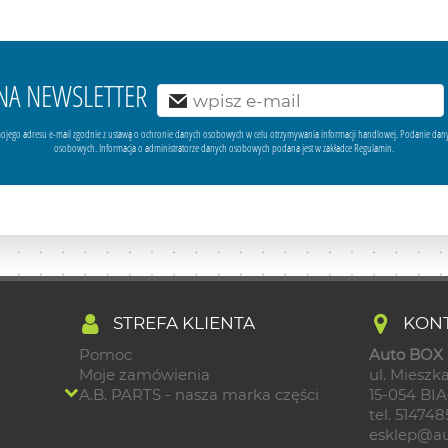
Ę NA NEWSLETTER
ojego adresu e-mail zgodnie z ustawą o ochronie danych osobowych w celu otrzymywania informacji handlowej. Podanie dan
osobowych. Informacja o administratorze danych osobowych podana jest w zakładce Regulamin.
STREFA KLIENTA
KONT
Pomoc
Auto BOX S
Moje zamówienia
ul. Mieszka
A.B. PARTS - nasza marka części
15-054 BI
tel. 51474
esklep@au