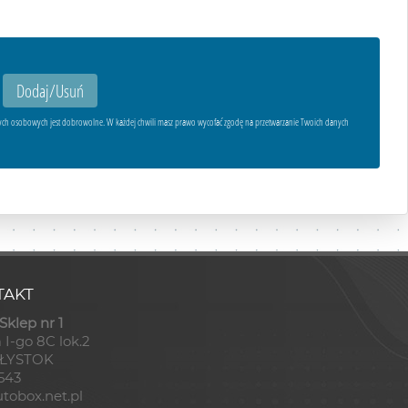
ych osobowych jest dobrowolne. W każdej chwili masz prawo wycofać zgodę na przetwarzanie Twoich danych
AKT
klep nr 1
 I-go 8C lok.2
AŁYSTOK
8543
tobox.net.pl