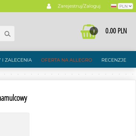
Zarejestruj/Zaloguj
0.00 PLN
0
 I ZALECENIA
OFERTA NA ALLEGRO
RECENZJE
hamulcowy