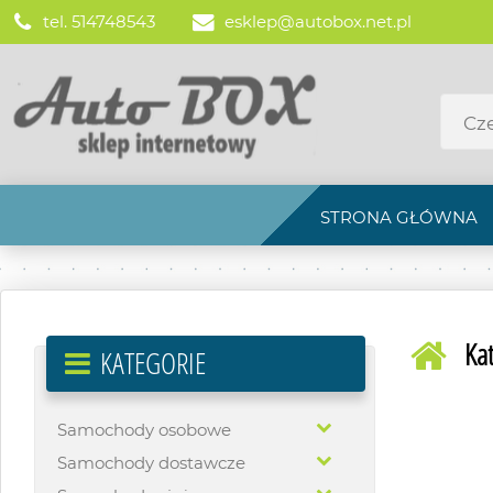
tel. 514748543
esklep@autobox.net.pl
STRONA GŁÓWNA
Ka
KATEGORIE
Samochody osobowe
Samochody dostawcze