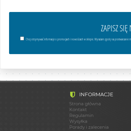
ZAPISZ SI
Chcę otrzymywać informacje o promocjach i nowościach w sklepie. Wyrażam zgodę na przetwarzanie m
INFORMACJE
Strona główna
Kontakt
Regulamin
Wysyłka
Porady i zalecenia