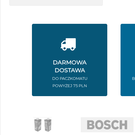
DARMOWA
DOSTAWA
DO PACZKOMATU
B
POWYŻEJ 75 PLN