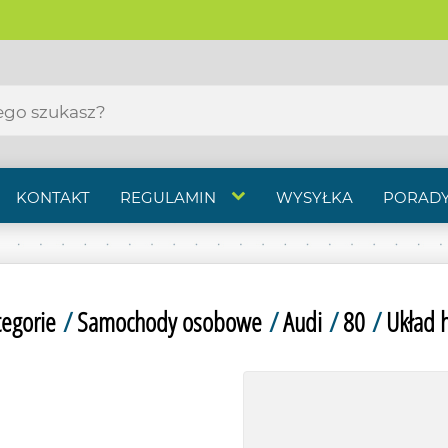
KONTAKT
REGULAMIN
WYSYŁKA
PORADY
tegorie
/
Samochody osobowe
/
Audi
/
80
/
Układ 