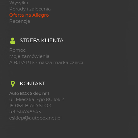
Wysyłka
Porady i zalecenia
Oferta na Allegro
Recenzje
STREFA KLIENTA
Pomoc
Moje zamówienia
A.B. PARTS - nasza marka części
KONTAKT
Auto BOX Sklep nr 1
ul. Mieszka I-go 8C lok.2
15-054 BIAŁYSTOK
tel. 514748543
esklep@autobox.net.pl