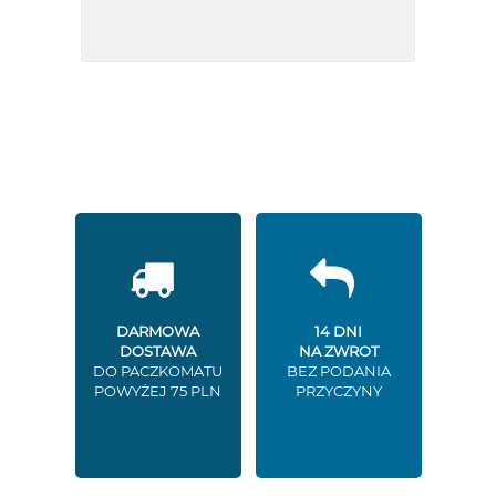
DARMOWA
14 DNI
DOSTAWA
NA ZWROT
DO PACZKOMATU
BEZ PODANIA
POWYŻEJ 75 PLN
PRZYCZYNY