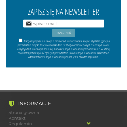
ZAPISZ SIĘ NA NEWSLETTER
Chcę otrzymywać informacje o promocjach i nowościach w sklepie. Wyrażam zgodę na
przetwarzanie mojego adresu e-mail zgodnie z ustawą o ochronie danych osobowych w celu
otrzymywania informacji handlowej. Podanie danych osobowych jest dobrowolne. W każdej
chwili masz prawo wycofać zgodę na przetwarzanie Twoich danych osobowych. Informacja o
administratorze danych osobowych podana jest w zakładce Regulamin.
INFORMACJE
Strona główna
Kontakt
Regulamin