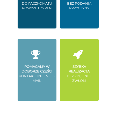
DO PACZKOMATU
BEZ PODANIA
POWYŻEJ 75 PLN
PRZYCZYNY
POMAGAMY W
SZYBKA
DOBORZE CZĘŚCI
REALIZACJA
KONTAKT ON-LINE E-
BEZ ZBĘDNEJ
MAIL
ZWŁOKI