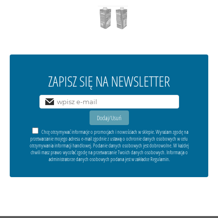
ZAPISZ SIĘ NA NEWSLETTER
Chcę otrzymywać informacje o promocjach i nowościach w sklepie. Wyrażam zgodę na
przetwarzanie mojego adresu e-mail zgodnie z ustawą o ochronie danych osobowych w celu
otrzymywania informacji handlowej. Podanie danych osobowych jest dobrowolne. W każdej
chwili masz prawo wycofać zgodę na przetwarzanie Twoich danych osobowych. Informacja o
administratorze danych osobowych podana jest w zakładce Regulamin.