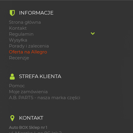
INFORMACJE
Strona główna
Kontakt
Regulamin
Wysyłka
Porady i zalecenia
Oferta na Allegro
Recenzje
STREFA KLIENTA
Pomoc
Moje zamówienia
A.B. PARTS - nasza marka części
KONTAKT
Auto BOX Sklep nr 1