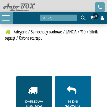
0
Kategorie
/
Samochody osobowe
/
LANCIA
/
Y10
/
Silnik -
osprzęt
/
Osłona rozrządu
DARMOWA
14 DNI
DOSTAWA
NA ZWROT