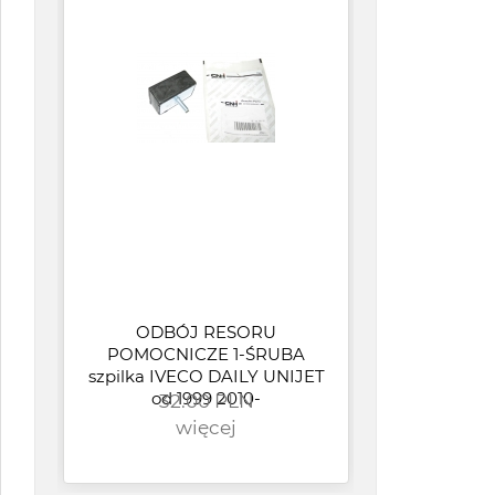
ODBÓJ RESORU
POMOCNICZE 1-ŚRUBA
szpilka IVECO DAILY UNIJET
od 1999 2010-
32.00 PLN
PUN
więcej