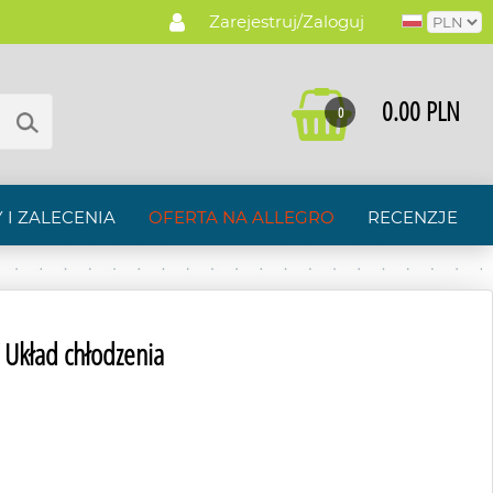
Zarejestruj/Zaloguj
0.00 PLN
0
 I ZALECENIA
OFERTA NA ALLEGRO
RECENZJE
/
Układ chłodzenia