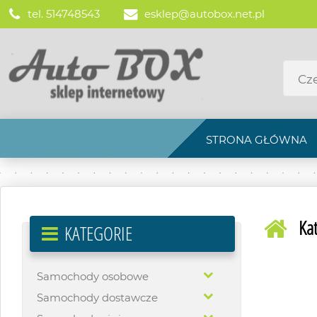
tel. 514748543
esklep@autobox.net.pl
STRONA GŁÓWNA
Ka
KATEGORIE
Samochody osobowe
Samochody dostawcze