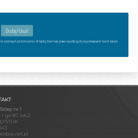
ych osobowych jest dobrowolne. W każdej chwili masz prawo wycofać zgodę na przetwarzanie Twoich danych
AKT
klep nr 1
 I-go 8C lok.2
AŁYSTOK
8543
tobox.net.pl