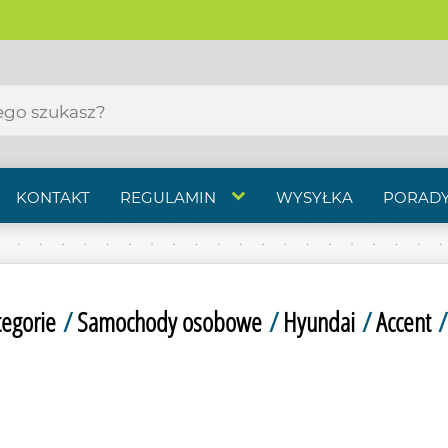
KONTAKT
REGULAMIN
WYSYŁKA
PORADY
tegorie
/
Samochody osobowe
/
Hyundai
/
Accent