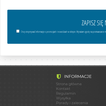
ZAPISZ SI
Chcę otrzymywać informacje o promocjach i nowościach w sklepie. Wyrażam zgodę na przetwarzanie m
INFORMACJE
Strona główna
Kontakt
Regulamin
Wysyłka
Porady i zalecenia