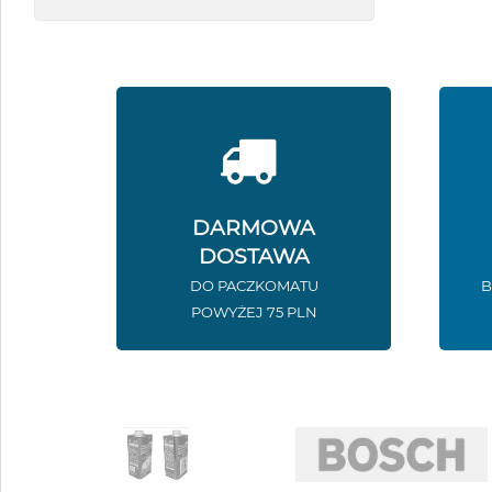
DARMOWA
DOSTAWA
DO PACZKOMATU
B
POWYŻEJ 75 PLN