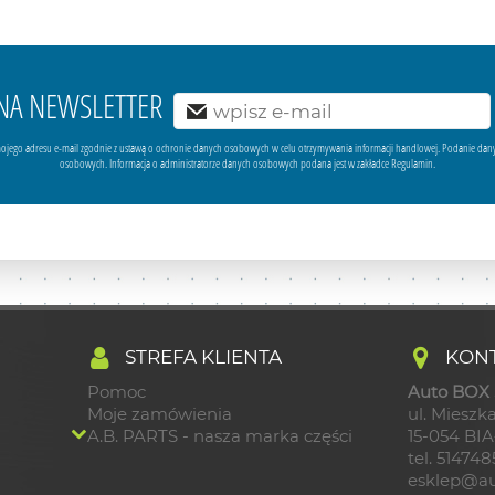
Ę NA NEWSLETTER
ojego adresu e-mail zgodnie z ustawą o ochronie danych osobowych w celu otrzymywania informacji handlowej. Podanie dan
osobowych. Informacja o administratorze danych osobowych podana jest w zakładce Regulamin.
STREFA KLIENTA
KONT
Pomoc
Auto BOX S
Moje zamówienia
ul. Mieszka
A.B. PARTS - nasza marka części
15-054 BI
tel. 51474
esklep@au